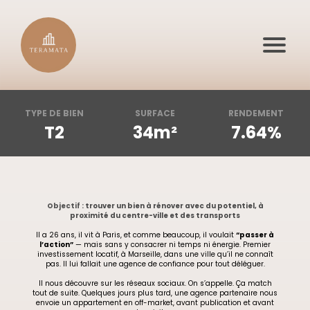
TYPE DE BIEN
SURFACE
RENDEMENT
T2
34m²
7.64%
Objectif :
trouver un bien à rénover avec du potentiel, à
proximité du centre-ville et des transports
Il a 26 ans, il vit à Paris, et comme beaucoup, il voulait
“passer à
l’action”
— mais sans y consacrer ni temps ni énergie. Premier
investissement locatif, à Marseille, dans une ville qu’il ne connaît
pas. Il lui fallait une agence de confiance pour tout déléguer.
Il nous découvre sur les réseaux sociaux. On s’appelle. Ça match
tout de suite. Quelques jours plus tard, une agence partenaire nous
envoie un appartement en off-market, avant publication et avant